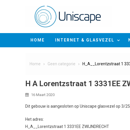
Skip
to
content
HOME
INTERNET & GLASVEZEL
Home
Geen categorie
H_A__Lorentzstraat 1 3
H A Lorentzstraat 1 3331EE
16 Maart 2020
Dit gebouw is aangesloten op Uniscape glasvezel op 3/2
Het adres:
H_A__Lorentzstraat 1 3331EE ZWIJNDRECHT