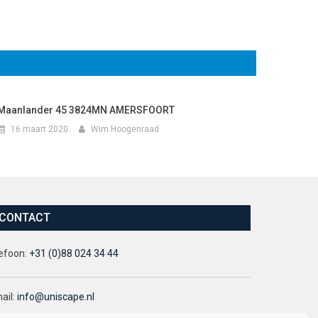
Maanlander 45 3824MN AMERSFOORT
16 maart 2020
Wim Hoogenraad
CONTACT
efoon:
+31 (0)88 024 34 44
ail:
info@uniscape.nl