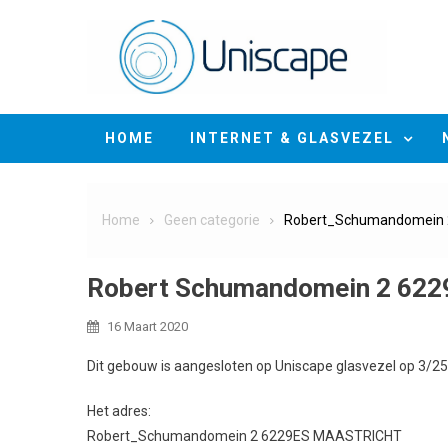
Skip
to
content
HOME
INTERNET & GLASVEZEL
Home
Geen categorie
Robert_Schumandomein
Robert Schumandomein 2 62
16 Maart 2020
Dit gebouw is aangesloten op Uniscape glasvezel op 3/2
Het adres:
Robert_Schumandomein 2 6229ES MAASTRICHT