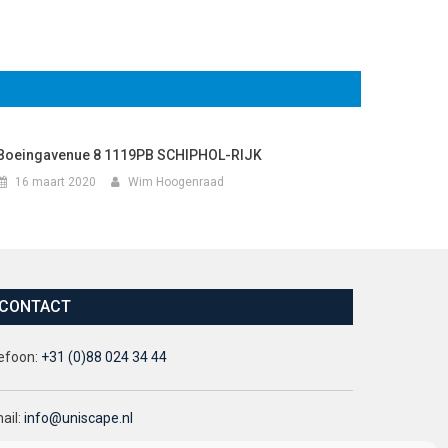
Boeingavenue 8 1119PB SCHIPHOL-RIJK
16 maart 2020
Wim Hoogenraad
CONTACT
efoon:
+31 (0)88 024 34 44
ail:
info@uniscape.nl