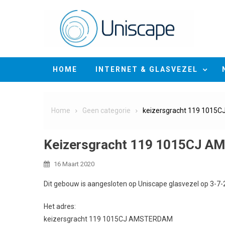
Skip
to
content
HOME
INTERNET & GLASVEZEL
Home
Geen categorie
keizersgracht 119 101
Keizersgracht 119 1015CJ 
16 Maart 2020
Dit gebouw is aangesloten op Uniscape glasvezel op 3-7-
Het adres:
keizersgracht 119 1015CJ AMSTERDAM