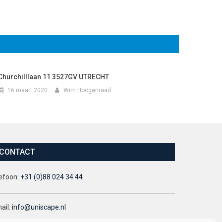
Churchilllaan 11 3527GV UTRECHT
16 maart 2020
Wim Hoogenraad
CONTACT
efoon:
+31 (0)88 024 34 44
ail:
info@uniscape.nl