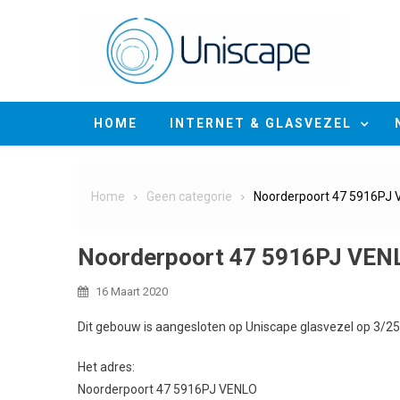
Skip
to
content
HOME
INTERNET & GLASVEZEL
Home
Geen categorie
Noorderpoort 47 5916PJ
Noorderpoort 47 5916PJ VEN
16 Maart 2020
Dit gebouw is aangesloten op Uniscape glasvezel op 3/2
Het adres:
Noorderpoort 47 5916PJ VENLO